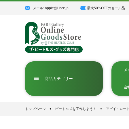
コ
メール: apple@i-bcc.jp
最大50%OFFのセール品
ン
テ
ン
ツ
に
ス
メ
キ
dehaze
商品カテゴリー
ッ
会
プ
す
トップページ
ビートルズを工作しよう！
アビイ・ロー
る