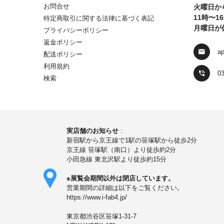
お問合せ
火曜日か
11時〜1
特定商取引に関する法律に基づく表記
月曜日が
プライバシーポリシー
返金ポリシー
ap
配送ポリシー
利用規約
03
検索
実店舗のお知らせ
:
新宿駅から京王線で1駅の笹塚駅から徒歩2分
京王線 笹塚駅（南口）より徒歩約2分
小田急線 東北沢駅より徒歩約15分
※展覧会期間以外は閉店しています。
営業期間の詳細は以下をご覧ください。
https://www.i-fab4.jp/
東京都渋谷区笹塚1-31-7