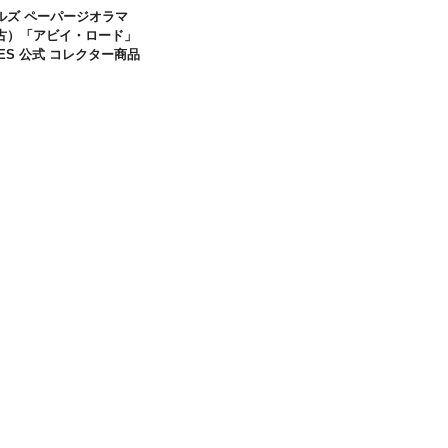
ルズ ペーパージオラマ
古）「アビイ・ロード」
LES 公式 コレクター商品