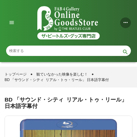
コ
ン
テ
ン
ツ
に
ス
トップページ
観ていなかった映像を楽しむ！
BD 「サウンド・シティ リアル・トゥ・リール」 日本語字幕付
キ
ッ
BD 「サウンド・シティ リアル・トゥ・リール」
プ
日本語字幕付
す
る