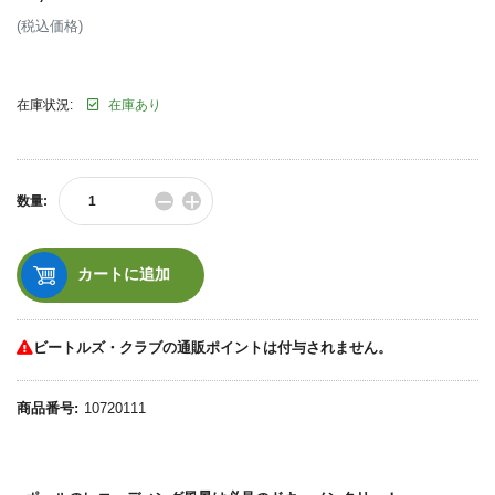
通
(税込価格)
常
価
格
在庫状況:
在庫あり
−
+
数量:
数
数
量
量
を
を
減
増
カートに追加
ら
や
す
す
ビートルズ・クラブの通販ポイントは付与されません。
商品番号:
10720111