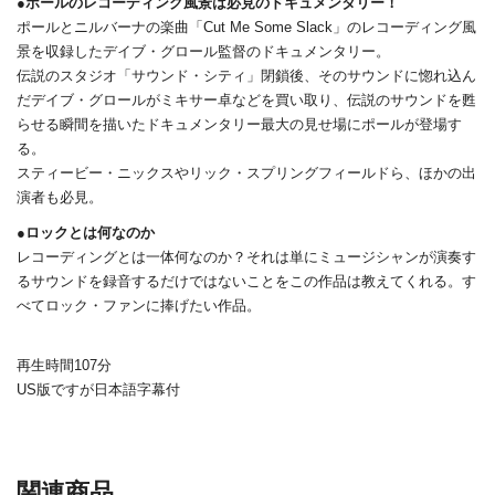
●ポールのレコーディング風景は必見のドキュメンタリー！
ポールとニルバーナの楽曲「Cut Me Some Slack」のレコーディング風
景を収録したデイブ・グロール監督のドキュメンタリー。
伝説のスタジオ「サウンド・シティ」閉鎖後、そのサウンドに惚れ込ん
だデイブ・グロールがミキサー卓などを買い取り、伝説のサウンドを甦
らせる瞬間を描いたドキュメンタリー最大の見せ場にポールが登場す
る。
スティービー・ニックスやリック・スプリングフィールドら、ほかの出
演者も必見。
●ロックとは何なのか
レコーディングとは一体何なのか？それは単にミュージシャンが演奏す
るサウンドを録音するだけではないことをこの作品は教えてくれる。す
べてロック・ファンに捧げたい作品。
再生時間107分
US版ですが日本語字幕付
関連商品