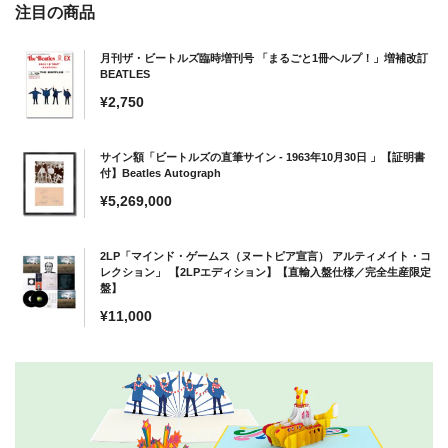
注目の商品
月刊ザ・ビートルズ臨時増刊号 「まるごと1冊ヘルプ！」増補改訂
BEATLES
通
¥2,750
常
価
サイン額「ビートルズの直筆サイン - 1963年10月30日 」【証明書
格
付】Beatles Autograph
通
¥5,269,000
常
価
2LP「マインド・ゲームス（ヌートピア宣言） アルティメイト・コ
格
レクション」 【2LPエディション】【直輸入盤仕様／完全生産限定
盤】
通
¥11,000
常
価
格