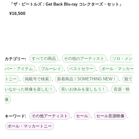
「ザ・ビートルズ：Get Back Blu-ray コレクターズ・セット」
通
¥16,500
常
価
格
すべての商品
その他のアーティスト
ソロ・メン
カテゴリー:
,
,
バー・アイテム
ブルーレイ
ベストセラー
ポール・マッカー
,
,
,
トニー
掲載号で検索
新着商品！SOMETHING NEW！
観て
,
,
,
いなかった映像を楽しむ！
長いお休みを楽しもう！
音源・映
,
,
像
その他アーティスト
セール
セール音源映像
キーワード:
,
,
,
ポール・マッカートニー