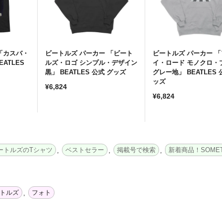
 「カスバ・
ビートルズ パーカー 「ビート
ビートルズ パーカー 
EATLES
ルズ・ロゴ シンプル・デザイン
イ・ロード モノクロ・
黒」 BEATLES 公式 グッズ
グレー地」 BEATLES 
ッズ
通
¥6,824
通
¥6,824
常
常
価
価
格
格
ートルズのTシャツ
ベストセラー
掲載号で検索
新着商品！SOMET
,
,
,
トルズ
フォト
,