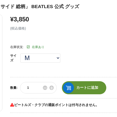
イド 総柄」 BEATLES 公式 グッズ
¥3,850
通
(税込価格)
常
価
在庫状況:
在庫あり
格
サイ
ズ
−
+
カートに追加
数量:
数
数
量
量
を
を
減
増
ビートルズ・クラブの通販ポイントは付与されません。
ら
や
す
す