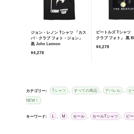
ビートルズ Tシャツ
ナー 「フォ
ジョン・レノン Tシャツ 「カス
クラブ フォト」 黒 B
8 黒」
バ・クラブ フォト・ジョン」
ッズ
黒 John Lennon
通
¥4,278
通
常
¥4,278
常
価
価
格
格
Tシャツ
すべての商品
アパレル
ビ
カテゴリー:
,
,
,
NEW！
L
M
セール
セールTシャツ
ビー
キーワード:
,
,
,
,