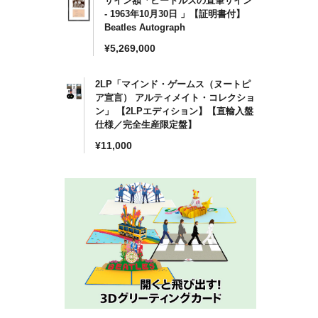
サイン額「ビートルズの直筆サイン
格
- 1963年10月30日 」【証明書付】
Beatles Autograph
通
¥5,269,000
常
価
2LP「マインド・ゲームス（ヌートピ
格
ア宣言） アルティメイト・コレクショ
ン」 【2LPエディション】【直輸入盤
仕様／完全生産限定盤】
通
¥11,000
常
価
格