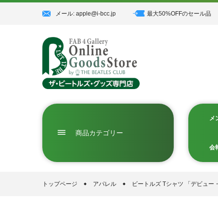
コ
メール: apple@i-bcc.jp
最大50%OFFのセール品
ン
テ
ン
ツ
に
ス
メ
キ
dehaze
商品カテゴリー
ッ
会
プ
す
トップページ
アパレル
ビートルズ Tシャツ 「デビュー・
る