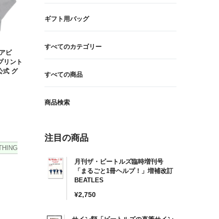
ギフト用バッグ
すべてのカテゴリー
ビートルズ Tシャツ 「イ
「アビ
ビートルズ Tシャツ 「イエロ
ー・サブマリン 総柄 ブ
プリント
ー・サブマリン レコード・デザ
BEATLES 公式 グッズ
公式 グ
イン グレー」 BEATLES 公式
すべての商品
グッズ
通
¥4,278
通
¥4,074
常
商品検索
常
価
価
格
格
注目の商品
HING
月刊ザ・ビートルズ臨時増刊号
「まるごと1冊ヘルプ！」増補改訂
BEATLES
通
¥2,750
常
価