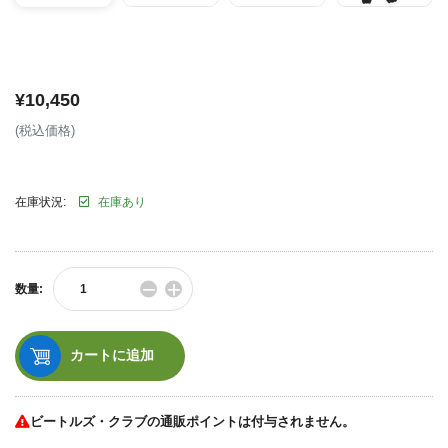
¥10,450
通
(税込価格)
常
価
格
在庫状況:
在庫あり
−
+
数量:
数
数
量
量
を
を
減
増
カートに追加
ら
や
す
す
ビートルズ・クラブの通販ポイントは付与されません。