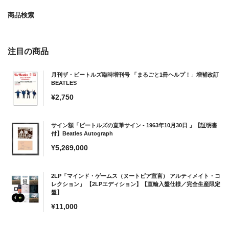
商品検索
注目の商品
月刊ザ・ビートルズ臨時増刊号 「まるごと1冊ヘルプ！」増補改訂
BEATLES
通
¥2,750
常
価
サイン額「ビートルズの直筆サイン - 1963年10月30日 」【証明書
格
付】Beatles Autograph
通
¥5,269,000
常
価
2LP「マインド・ゲームス（ヌートピア宣言） アルティメイト・コ
格
レクション」 【2LPエディション】【直輸入盤仕様／完全生産限定
盤】
通
¥11,000
常
価