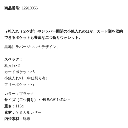
商品番号:
12910056
●札入れ（２ケ所）やジッパー開閉の小銭入れのほか、カード類を収納
できるポケットも豊富な二つ折りウォレット。
黒地にラバーソウルのデザイン。
スペック：
札入れ×2
カードポケット×6
小銭入れ×1（中仕切り有）
フリーポケット×7
カラー
：ブラック
サイズ（二つ折り）
：H9.5×W11×D4cm
重さ
：115g
素材
：ケミカルレザー
内張素材
：綿布