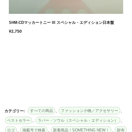
SHM-CDマッカートニー III スペシャル・エディション日本盤
通
¥2,750
常
価
格
すべての商品
ファッション小物／アクセサリー
カテゴリー:
,
,
ベストセラー
ラバー・ソウル（スペシャル・エディション）
,
,
ロゴ
掲載号で検索
新着商品！SOMETHING NEW！
財布
,
,
,