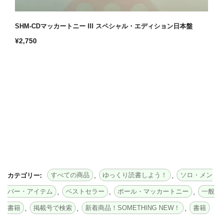
SHM-CDマッカートニー III スペシャル・エディション日本盤
通
¥2,750
常
価
格
すべての商品
ゆっくり読書しよう！
ソロ・メン
カテゴリー:
,
,
バー・アイテム
ベストセラー
ポール・マッカートニー
一般
,
,
,
書籍
掲載号で検索
新着商品！SOMETHING NEW！
書籍
,
,
,