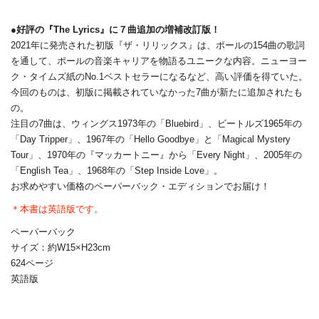
●好評の『The Lyrics』に７曲追加の増補改訂版！
2021年に発売された初版『ザ・リリックス』は、ポールの154曲の歌詞
を通して、ポールの音楽キャリアを物語るユニークな内容。ニューヨー
ク・タイムズ紙のNo.1ベストセラーになるなど、高い評価を得ていた。
今回のものは、初版に掲載されていなかった7曲が新たに追加されたも
の。
注目の7曲は、ウィングス1973年の「Bluebird」、ビートルズ1965年の
「Day Tripper」、1967年の「Hello Goodbye」と「Magical Mystery
Tour」、1970年の『マッカートニー』から「Every Night」、2005年の
「English Tea」、1968年の「Step Inside Love」。
お求めやすい価格のペーパーバック・エディションでお届け！
＊本書は英語版です。
ペーパーバック
サイズ：約W15×H23cm
624ページ
英語版