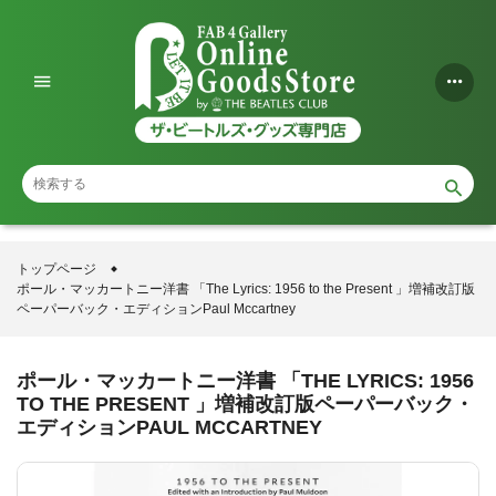
コ
ン
テ
ン
ツ
に
ス
トップページ
ポール・マッカートニー洋書 「The Lyrics: 1956 to the Present 」増補改訂版
キ
ペーパーバック・エディションPaul Mccartney
ッ
プ
ポール・マッカートニー洋書 「THE LYRICS: 1956
TO THE PRESENT 」増補改訂版ペーパーバック・
す
エディションPAUL MCCARTNEY
る