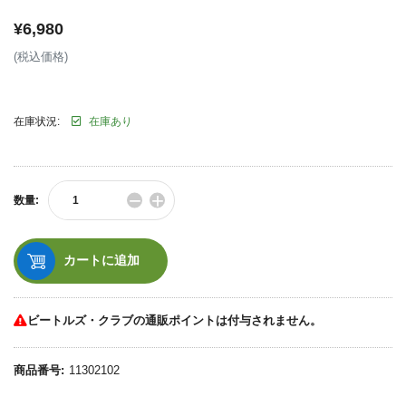
¥6,980
通
(税込価格)
常
価
格
在庫状況:
在庫あり
−
+
数量:
数
数
量
量
を
を
減
増
カートに追加
ら
や
す
す
ビートルズ・クラブの通販ポイントは付与されません。
商品番号:
11302102