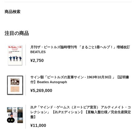
商品検索
注目の商品
月刊ザ・ビートルズ臨時増刊号 「まるごと1冊ヘルプ！」増補改訂
BEATLES
通
¥2,750
常
価
サイン額「ビートルズの直筆サイン - 1963年10月30日 」【証明書
格
付】Beatles Autograph
通
¥5,269,000
常
価
2LP「マインド・ゲームス（ヌートピア宣言） アルティメイト・コ
格
レクション」 【2LPエディション】【直輸入盤仕様／完全生産限定
盤】
通
¥11,000
常